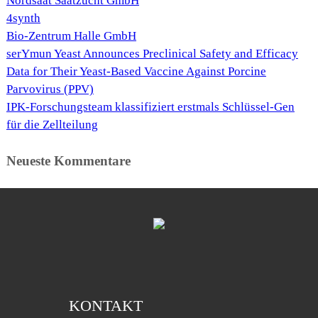
Nordsaat Saatzucht GmbH
4synth
Bio-Zentrum Halle GmbH
serYmun Yeast Announces Preclinical Safety and Efficacy
Data for Their Yeast-Based Vaccine Against Porcine
Parvovirus (PPV)
IPK-Forschungsteam klassifiziert erstmals Schlüssel-Gen
für die Zellteilung
Neueste Kommentare
KONTAKT